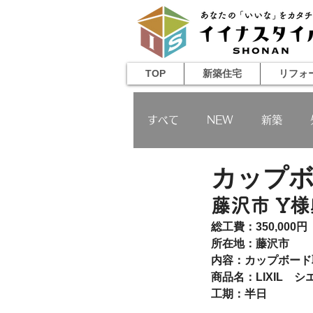
TOP
新築住宅
リフォ
すべて
NEW
新築
カップ
増築
その他
藤沢市 Y様
総工費：350,000
所在地：藤沢市
内容：カップボード
商品名：LIXIL　シ
工期：半日