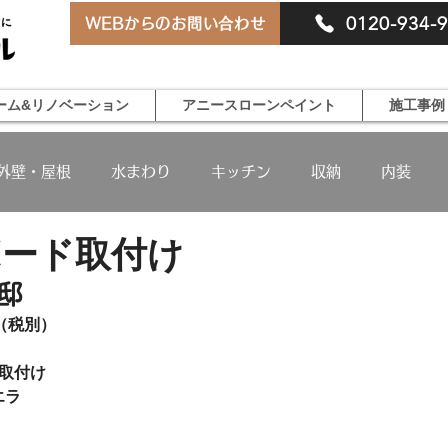
0120-934-
WEBからのお問い合わせ
ーム&リノベーション
アニースローンペイント
施工事例
外壁・屋根
水まわり
キッチン
収納
内装
ボード取付け
邸
円（税別）
取付け
エラ