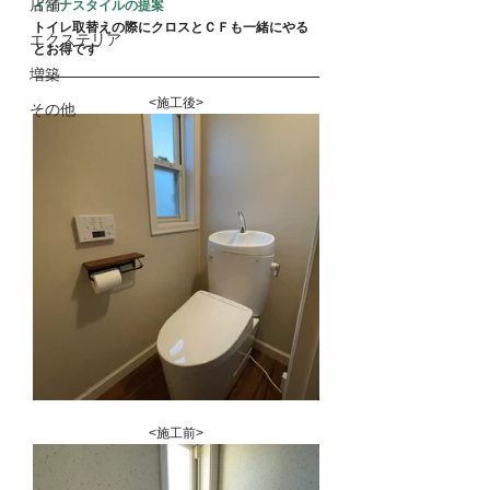
店舗
イイナスタイルの提案
トイレ取替えの際にクロスとＣＦも一緒にやる
エクステリア
とお得です
増築
<施工後>
その他
<施工前>