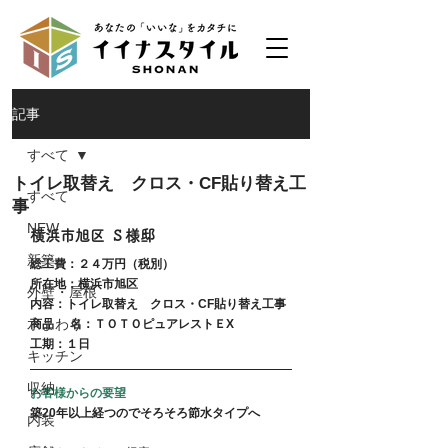
記事
すべて
トイレ取替え クロス・CF貼り替え工
すべて
事
NEW
横浜市旭区 Ｓ様邸
新築
総工費：２４万円（税別）
所在地：横浜市旭区
外壁・屋根
内容：トイレ取替え　クロス・CF貼り替え工事
水まわり
商品	名：ＴＯＴＯピュアレストＥX
工期：１日
キッチン
収納
お客様からの要望
築20年以上経つのでそろそろ節水タイプへ
内装