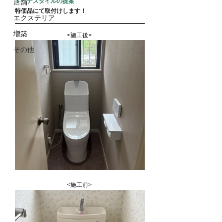
イイナスタイルの提案
店舗
特価品にて取付けします！
エクステリア
増築
<施工後> 
その他
<施工前> 