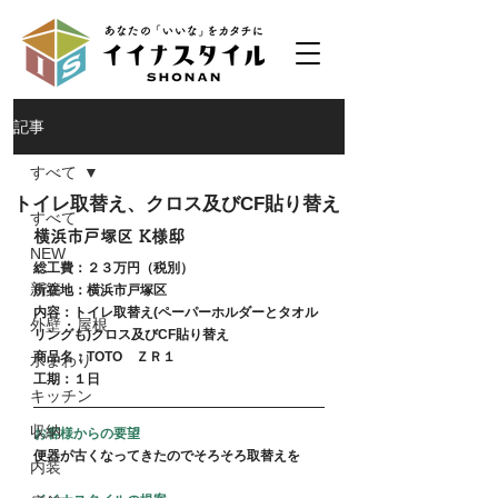
記事
すべて
トイレ取替え、クロス及びCF貼り替え
すべて
横浜市戸塚区 K様邸
NEW
総工費：２３万円（税別）
新築
所在地：横浜市戸塚区
内容：トイレ取替え(ペーパーホルダーとタオル
外壁・屋根
リングも)クロス及びCF貼り替え
商品名：TOTO　ＺＲ１
水まわり
工期：１日
キッチン
収納
お客様からの要望
便器が古くなってきたのでそろそろ取替えを
内装