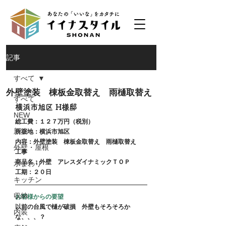
記事
すべて
外壁塗装 棟板金取替え 雨樋取替え
すべて
横浜市旭区 H様邸
NEW
総工費：１２７万円（税別）
新築
所在地：横浜市旭区
内容：外壁塗装　棟板金取替え　雨樋取替え　
外壁・屋根
工事
商品名：外壁　アレスダイナミックＴＯＰ
水まわり
工期：２０日
キッチン
収納
お客様からの要望
以前の台風で樋が破損　外壁もそろそろか
内装
な、、、？