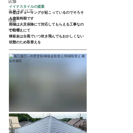
店舗
イイナスタイルの提案
エクステリア
外壁はチョーキングが起こっているのでそろそ
ろ塗装時期です
増築
雨樋は火災保険にて対応してもらえる工事なの
その他
で取替えにて
棟板金は台風でいつ吹き飛んでもおかしくない
状態のため取替えを