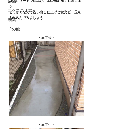
コンクリートで仕上げ、土の箇所無くしましょ
店舗
う
エクステリア
せっかくなので洗い出し仕上げと蛍光ビー玉を
入れ込んでみましょう
増築
その他
<施工後>
<施工中>