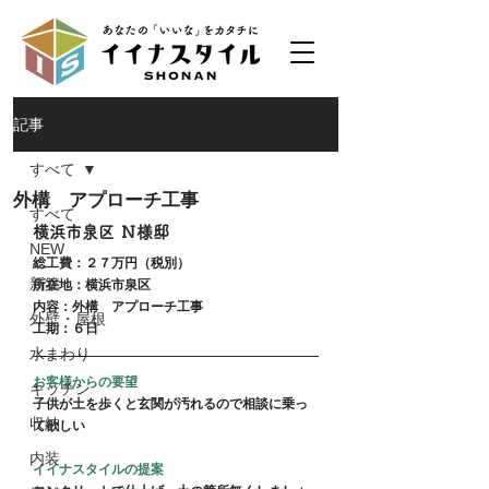
記事
すべて
外構 アプローチ工事
すべて
横浜市泉区 Ｎ様邸
NEW
総工費：２７万円（税別）
新築
所在地：横浜市泉区
内容：外構　アプローチ工事
外壁・屋根
工期：６日
水まわり
お客様からの要望
キッチン
子供が土を歩くと玄関が汚れるので相談に乗っ
収納
て欲しい
内装
イイナスタイルの提案