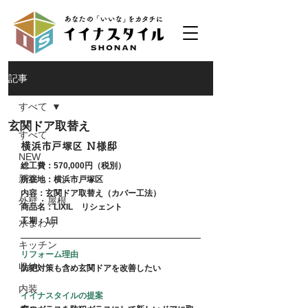
記事
すべて
玄関ドア取替え
すべて
横浜市戸塚区 Ｎ様邸
NEW
総工費：570,000円（税別）
新築
所在地：横浜市戸塚区
内容：玄関ドア取替え（カバー工法）
外壁・屋根
商品名：LIXIL　リシェント
工期：1日
水まわり
キッチン
リフォーム理由
収納
防犯対策も含め玄関ドアを改善したい
内装
イイナスタイルの提案