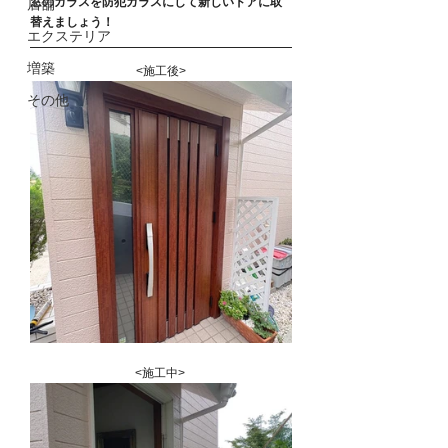
窓のガラスを防犯ガラスにして新しいドアに取
店舗
替えましょう！
エクステリア
増築
<施工後>
その他
<施工中> 