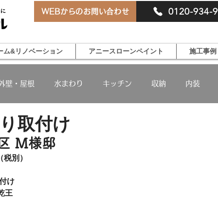
0120-934-
WEBからのお問い合わせ
ーム&リノベーション
アニースローンペイント
施工事例
外壁・屋根
水まわり
キッチン
収納
内装
り取付け
区 Ｍ様邸
円（税別）
付け
乾王