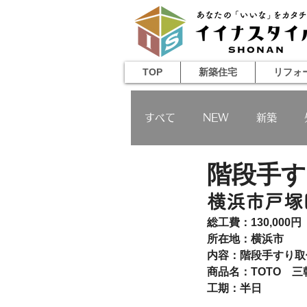
TOP
新築住宅
リフォ
すべて
NEW
新築
階段手す
増築
その他
横浜市戸塚
総工費：130,000
所在地：横浜市
内容：階段手すり取
商品名：TOTO　三
工期：半日