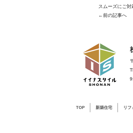
スムーズにご対
←前の記事へ
〒
T
TOP
新築住宅
リフ