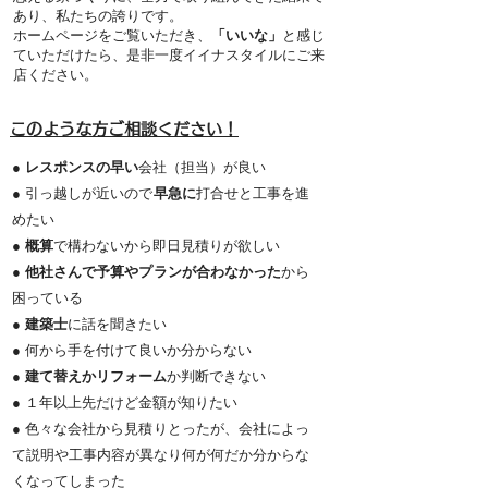
あり、私たちの誇りです。
ホームページをご覧いただき、
「いいな」
と感じ
ていただけたら、是非一度イイナスタイルにご来
店ください。
このような方ご相談ください！
●
レスポンスの早い
会社（担当）が良い
● 引っ越しが近いので
早急に
打合せと工事を進
めたい
●
概算
で構わないから即日見積りが欲しい
●
他社さんで予算やプランが合わなかった
から
困っている
●
建築士
に話を聞きたい
● 何から手を付けて良いか分からない
●
建て替えかリフォーム
か判断できない
● １年以上先だけど金額が知りたい
● 色々な会社から見積りとったが、会社によっ
て説明や工事内容が異なり何が何だか分からな
くなってしまった