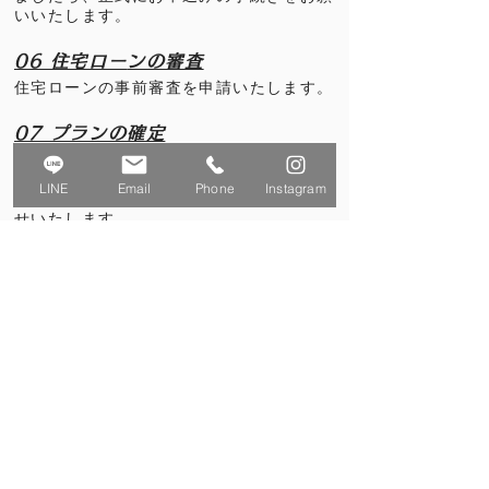
いいたします。
06 住宅ロー
ンの審査
住宅ローンの事前審査を申請いたします。
07 プランの確定
資金計画の目処が立ちましたら、プラン確
定となります。
LINE
Email
Phone
Instagram
その後、内容や設備などの詳細を打ち合わ
せいたします。
08 最終的なお見積り
細部の仕様が決定したところで、正式なお
見積りをお出しいたします。
09 ご契約
正式なお見積りをご確認いただいた上、ご
契約となります。
新たに土地をご購入される方は、土地の契
約も併せてご案内いたします。