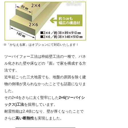
標準採用
※「かなえる家」はオプションにて対応いたします！
ツーバイフォー工法は枠組壁工法の一種で、パネ
ル化された壁や床などの『面』で家を構成する方
法です。
近年起こった三大地震でも、地盤の原因を除く建
物の倒壊が見られなかったことでも話題になりま
した。
その2×4をさらに太く堅牢にした
2×6(ツーバイシ
ックス)工法
を採用しています。
​耐震性能は2.4倍になり、壁が厚くなったことで
さらに
高い断熱性
も実現しました。